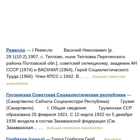
Ремесло
— I Ремесло Василий Николаевич [р.
28.1(10.2).1907, с. Теплово, ныне Тепловка Пирятинского
района Полтавской обл.], советский селекционер, академик АН
СССР (1974) и ВАСХНИЛ (1964), Герой Социалистического
Труда (1966). Член КПСС с 1942. В… …
Большая советская
энциклопедия
Грузинская Советская Социалистическая республика
—
(Сакартвелос Сабчота Социалистури Республика) Грузия
(Сакартвело). I. Общие сведения Грузинская ССР
образована 25 февраля 1921. С 12 марта 1922 по 5 декабря
1936 входила в состав Закавказской федерации (См.
Закавказская… …
Большая советская энциклопедия
Горбатов (город)
— Город Горбатов Герб …
Википедия